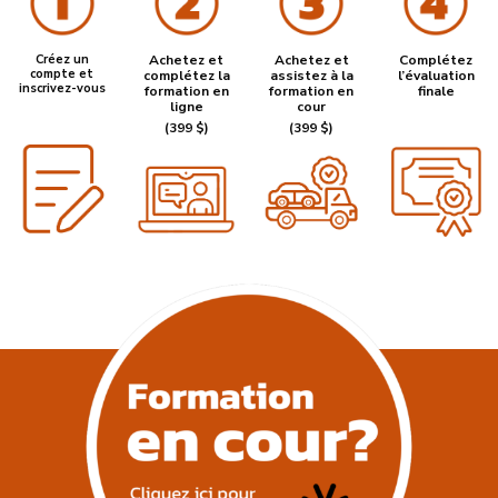
Créez un
Achetez et
Achetez et
Complétez
compte et
complétez la
assistez à la
l’évaluation
inscrivez-vous
formation en
formation en
finale
ligne
cour
(399 $)
(399 $)