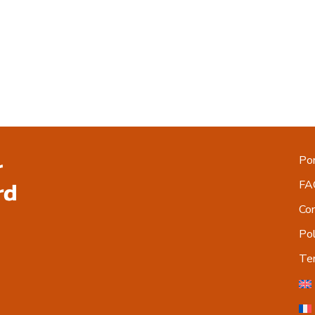
Por
FA
Co
Pol
Ter