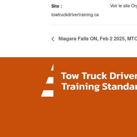
Voir le site O
Site :
towtruckdrivertraining.ca
Niagara Falls ON, Feb 2 2025, MT