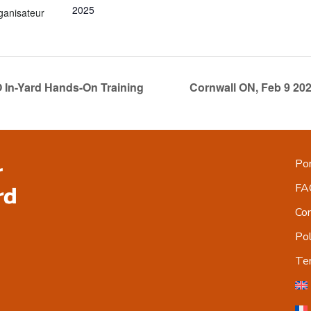
2025
rganisateur
O In-Yard Hands-On Training
Cornwall ON, Feb 9 20
Por
FA
Co
Pol
Ter