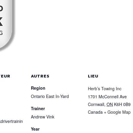
TEUR
AUTRES
LIEU
Region
Herb’s Towing Inc
Ontario East In-Yard
1701 McConnell Ave
Cornwall
,
ON
K6H 0B9
Trainer
Canada
+ Google Map
Andrew Vink
drivertrainin
Year