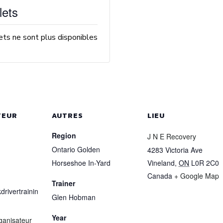
lets
lets ne sont plus disponibles
TEUR
AUTRES
LIEU
Region
J N E Recovery
Ontario Golden
4283 Victoria Ave
Horseshoe In-Yard
Vineland
,
ON
L0R 2C0
Canada
+ Google Map
Trainer
drivertrainin
Glen Hobman
Year
rganisateur