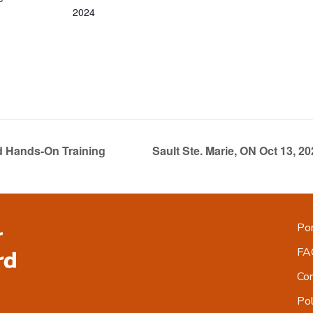
2024
rd Hands-On Training
Sault Ste. Marie, ON Oct 13, 
Por
FA
Co
Pol