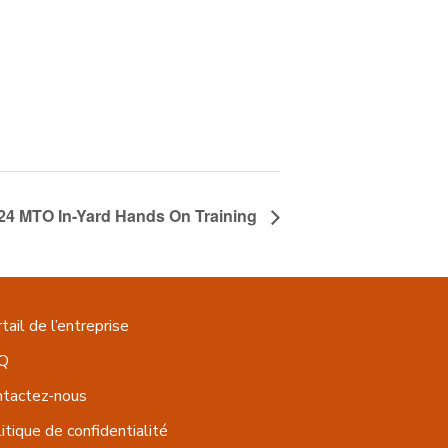
2024 MTO In-Yard Hands On Training
tail de l’entreprise
Q
ntactez-nous
itique de confidentialité